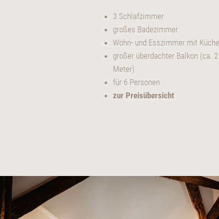
3 Schlafzimmer
großes Badezimmer
Wohn- und Esszimmer mit Küch
großer überdachter Balkon (ca. 2
Meter)
für 6 Personen
zur Preisübersicht