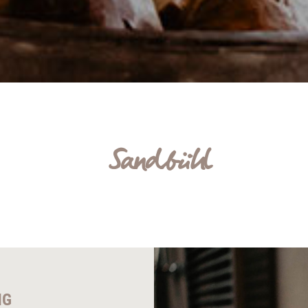
Sandbühl
NG