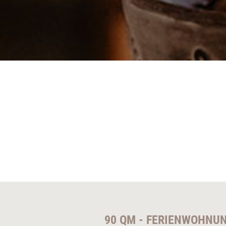
90 QM - FERIENWOHNU