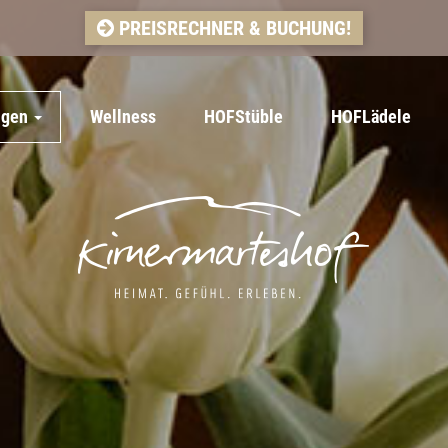
PREISRECHNER & BUCHUNG!
ngen
Wellness
HOFStüble
HOFLädele