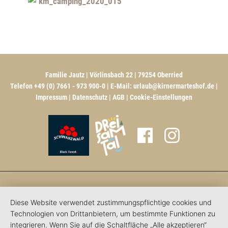
Familie Jautz | Vörlinsbach 22 | 79254 Oberried
Telefon +49 (0) 7661 - 973 900-0 | E-Mail:
urlaub@kirnermarteshof.de
|
Impressum
|
Datenschutz
|
AGB
|
Cookie-Einstellungen
Diese Website verwendet zustimmungspflichtige cookies und
Technologien von Drittanbietern, um bestimmte Funktionen zu
integrieren. Wenn Sie auf die Schaltfläche „Alle akzeptieren“