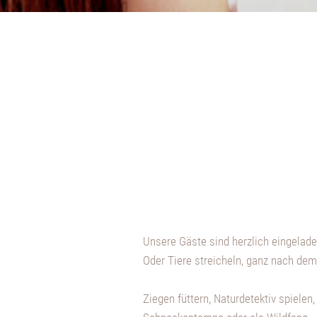
Unsere Gäste sind herzlich eingela
Oder Tiere streicheln, ganz nach dem
Ziegen füttern, Naturdetektiv spiele