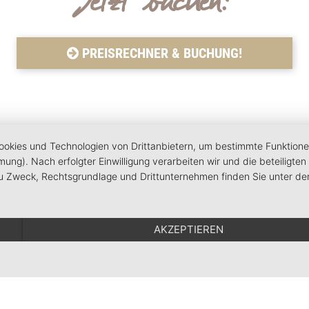
Jetzt buchen?
PREISRECHNER & BUCHUNG!
Du hast noch Fragen?
kies und Technologien von Drittanbietern, um bestimmte Funktionen z
mmung). Nach erfolgter Einwilligung verarbeiten wir und die beteilig
zu Zweck, Rechtsgrundlage und Drittunternehmen finden Sie unter de
Nimm gleich Kontakt auf und informier dich. Wir freuen uns!
AKZEPTIEREN
Carolin & Tobias Jautz mit Emma und Luis