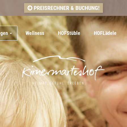
PREISRECHNER & BUCHUNG!
ngen
Wellness
HOFStüble
HOFLädele