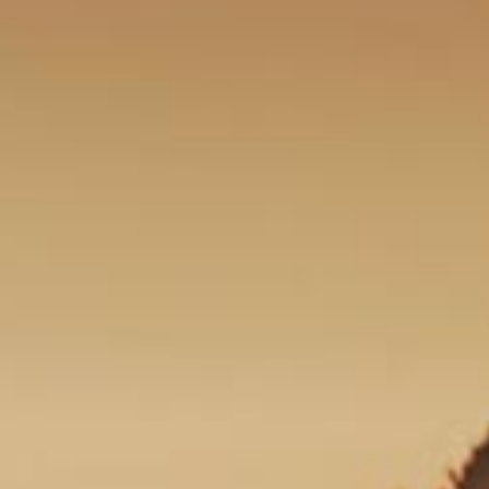
EINRICHTUNG / AUSSTATTUNG
Duschen inklusive
Fußbodenheizung
Waschmaschine & Trockner
Geschirrspülraum
Ver- und Entsorgung für Wohnwagen und Wohnmobile
>> Camping-Platzplan (PDF)