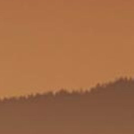
Platzinformationen
Kirnermartes Camping. Lage: Grüner
Logenplatz!
Als Camper hast Du dich längst für Entschleunigung, eine
grüne Art der Entspannung, das Leben im Freien und vielleicht
auch für gemütliche Abende mit Klappstuhl,
Lagerfeuerromantik und Gitarre entschieden. Sich begegnen.
Gedanken fliegen lassen. Unabhängigkeit genießen. Am
Lagerfeuer sitzen. Indianer spielen. Aussteigen. Freunde
treffen. Freiheit spüren. Im Gras liegen. Sternschnuppen
zählen. Aufleben. Übrigens: Wir haben das ganze Jahr geöffnet!