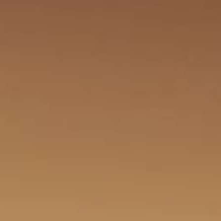
Treffpunkt
HOFStüble
: Im Sommer ein gemütlicher Platz, um
allein, zu zweit oder mit neuen Bekanntschaften die Zeit zu
genießen - gerne auf der großen Sonnenterrasse. Und die
Kinder? Haben die erst einmal den Spielplatz entdeckt, bleibt
hier kaum noch Zeit für die Eltern.