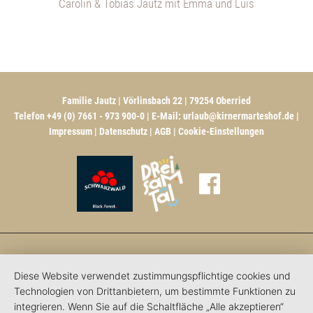
Carolin & Tobias Jautz mit Emma und Luis
Familie Jautz | Vörlinsbach 22 | 79254 Oberried
Telefon +49 (0) 7661 - 973 900-0 | E-Mail:
urlaub@kirnermarteshof.de
|
Impressum
|
Datenschutz
|
AGB
|
Cookie-Einstellungen
Diese Website verwendet zustimmungspflichtige cookies und
Technologien von Drittanbietern, um bestimmte Funktionen zu
integrieren. Wenn Sie auf die Schaltfläche „Alle akzeptieren“