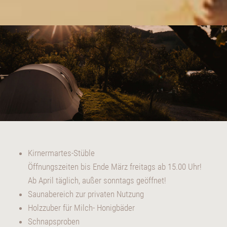
Kirnermartes-Stüble
Öffnungszeiten bis Ende März freitags ab 15.00 Uhr!
Ab April täglich, außer sonntags geöffnet!
Saunabereich zur privaten Nutzung
Holzzuber für Milch- Honigbäder
Schnapsproben