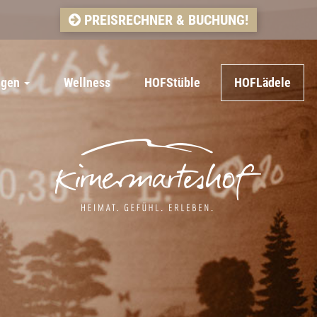
PREISRECHNER & BUCHUNG!
ngen
Wellness
HOFStüble
HOFLädele