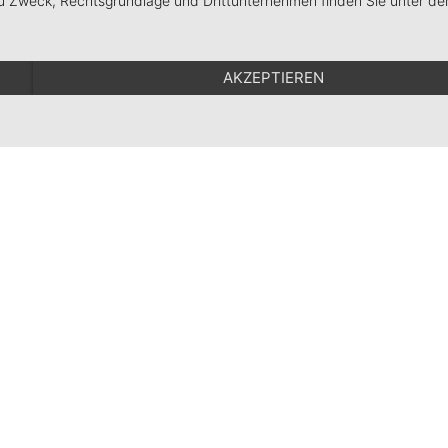
zu Zweck, Rechtsgrundlage und Drittunternehmen finden Sie unter de
bitte klick die einzelnen Bilder an, um diese zu vergrößern ...
AKZEPTIEREN
Familie Jautz | Vörlinsbach 22 | 79254 Oberried
973 900-0 | E-Mail:
urlaub@kirnermarteshof.de
|
Impressum
|
Datenschutz
|
AG