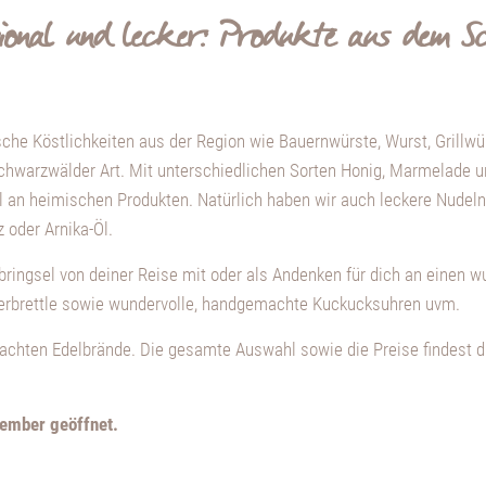
gional und lecker: Produkte aus dem 
sche Köstlichkeiten aus der Region wie Bauernwürste, Wurst, Grillwür
chwarzwälder Art. Mit unterschiedlichen Sorten Honig, Marmelade u
an heimischen Produkten. Natürlich haben wir auch leckere Nudeln, 
 oder Arnika-Öl.
bringsel von deiner Reise mit oder als Andenken für dich an einen w
perbrettle sowie wundervolle, handgemachte Kuckucksuhren uvm.
chten Edelbrände. Die gesamte Auswahl sowie die Preise findest du
vember geöffnet.