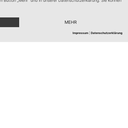
m Button „Mehr“ und in unserer Datenschutzerklärung. Sie können
MEHR
Impressum
|
Datenschutzerklärung
B
|
Cookie-Einstellungen