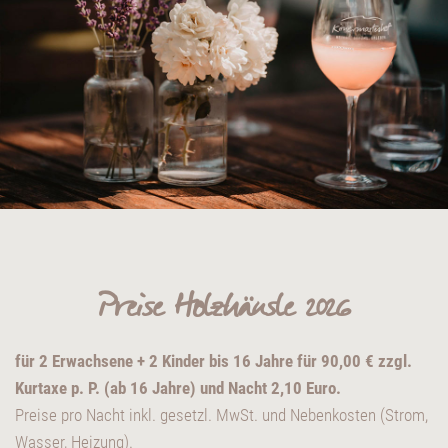
Preise Holzhäusle 2026
für 2 Erwachsene + 2 Kinder bis 16 Jahre für 90,00 € zzgl.
Kurtaxe p. P. (ab 16 Jahre) und Nacht 2,10 Euro.
Preise pro Nacht inkl. gesetzl. MwSt. und Nebenkosten (Strom,
Wasser, Heizung).