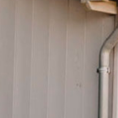
Holzhäusle
Miete eines unserer wunderschönen Holzhäusle: Sie sind
flexibel wie ein Wohnmobil, fast so komfortabel wie eine
Ferienwohnung, näher an der Natur als ein Ferienhaus - kurz
eine eigene, kleine Welt: Die kuscheligen Mobilheime "ÖRL".
Wer in der nahezu filmreifen Naturkulisse des Schwarzwaldes
und in der Nähe von anderen Campern einen besonderen
Rückzugsort sucht, der ist in den atmosphärischen, putzigen
Mini-Häusern zur richtigen Zeit am richtigen Ort.Wohlfühlen.
Ausschlafen. Bei sich sein. Lächeln. Erzählen. Faulenzen. Zeit
miteinander verbringen. Leidenschaftlich kochen. Leichtigkeit
spüren. Gemütlich Frühstücken. Draußen leben.Der Himmel,
die Bäume, die eigenen vier Wände. Nichts klopft, kein
Roomservice stürmt das Zimmer - hier kann jeder Urlaub