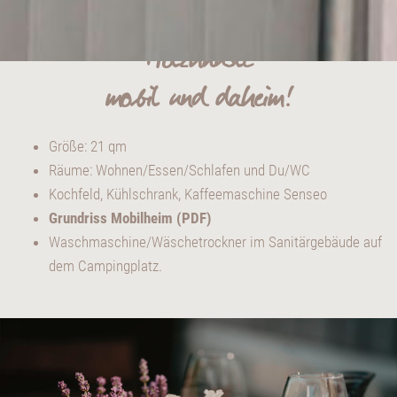
"Holzhäusle"
mobil und daheim!
Größe: 21 qm
Räume: Wohnen/Essen/Schlafen und Du/WC
Kochfeld, Kühlschrank, Kaffeemaschine Senseo
Grundriss Mobilheim (PDF)
Waschmaschine/Wäschetrockner im Sanitärgebäude auf
dem Campingplatz.