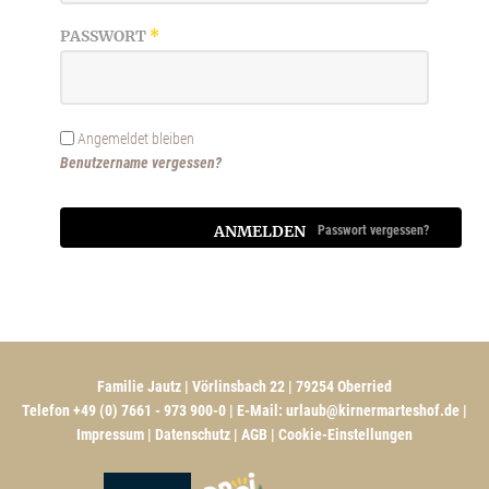
PASSWORT
*
Angemeldet bleiben
Benutzername vergessen?
ANMELDEN
Passwort vergessen?
Familie Jautz | Vörlinsbach 22 | 79254 Oberried
Telefon +49 (0) 7661 - 973 900-0 | E-Mail:
urlaub@kirnermarteshof.de
|
Impressum
|
Datenschutz
|
AGB
|
Cookie-Einstellungen