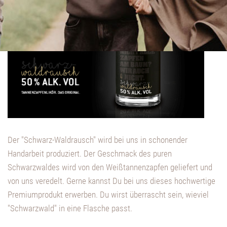
Der "Schwarz-Waldrausch" wird bei uns in schonender
Handarbeit produziert. Der Geschmack des puren
Schwarzwaldes wird von den Weißtannenzapfen geliefert und
von uns veredelt. Gerne kannst Du bei uns dieses hochwertige
Premiumprodukt erwerben. Du wirst überrascht sein, wieviel
"Schwarzwald" in eine Flasche passt.