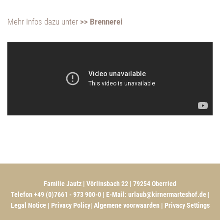
Mehr Infos dazu unter
>> Brennerei
Familie Jautz | Vörlinsbach 22 | 79254 Oberried
Telefon +49 (0)7661 - 973 900-0 | E-Mail:
urlaub@kirnermarteshof.de
|
Legal Notice
|
Privacy Policy
|
Algemene voorwaarden
|
Privacy Settings