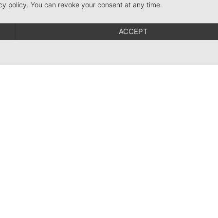
cy policy. You can revoke your consent at any time.
met Emma en Luis
ACCEPT
Familie Jautz | Vörlinsbach 22 | 79254 Oberried
 | E-Mail:
urlaub@kirnermarteshof.de
|
Legal Notice
|
Privacy Policy
|
Algemen