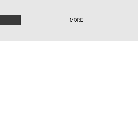
MORE
e voorwaarden
|
Privacy Settings