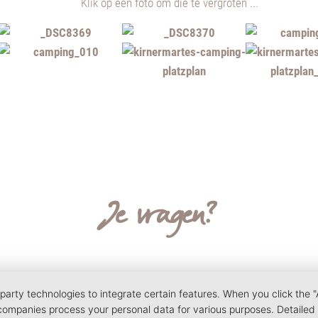
Klik op een foto om die te vergroten ...
Je vragen?
Neem
even
contact en Informeer jezelf.
We zijn blij
!
party technologies to integrate certain features. When you click the "
Carolin & Tobias Jautz
 companies process your personal data for various purposes. Detailed