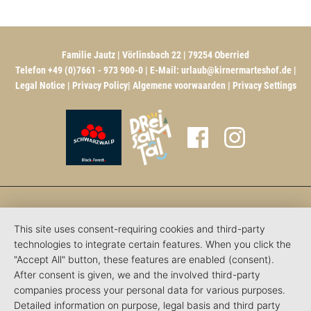
Familie Jautz | Vörlinsbach 22 | 79254 Oberried
Telefon +49 (0)7661 - 973 900-0 | E-Mail:
urlaub@kirnermarteshof.de
|
Legal Notice
|
Privacy Policy
|
Algemene voorwaarden
|
Privacy Settings
This site uses consent-requiring cookies and third-party
technologies to integrate certain features. When you click the
"Accept All" button, these features are enabled (consent).
After consent is given, we and the involved third-party
companies process your personal data for various purposes.
Detailed information on purpose, legal basis and third party