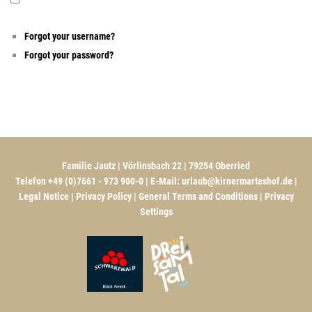
Forgot your username?
Forgot your password?
Familie Jautz | Vörlinsbach 22 | 79254 Oberried
Telefon +49 (0)7661 - 973 900-0 | E-Mail:
urlaub@kirnermarteshof.de
|
Legal Notice
|
Privacy Policy
|
General Terms and Conditions
|
Privacy
Settings