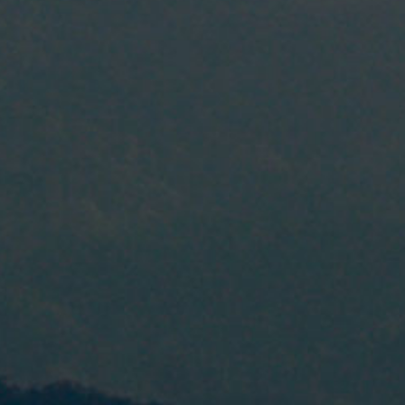
Alrededores
Oberried, Freiburg y Selva Negra
Para todos los aventureros: Existen muchas posibilidades para
disfrutar del tiempo libre. El que quiera puede partir
directamente desde el camping para practicar deportes como
senderismo, ciclismo, patinaje en linea, esquí alpino o de fondo
en el sur de la Selva Negra ...
Dejarse llevar. Divertirse. Descubrir. Desconectar. Resurgir.
Entusiasmarse. Moverse. Disfrutar. Soñar. Reir. Sentir.
Experimentar.
Tiene ganas de ir de compras en Freiburg? Ya hace tiempo que